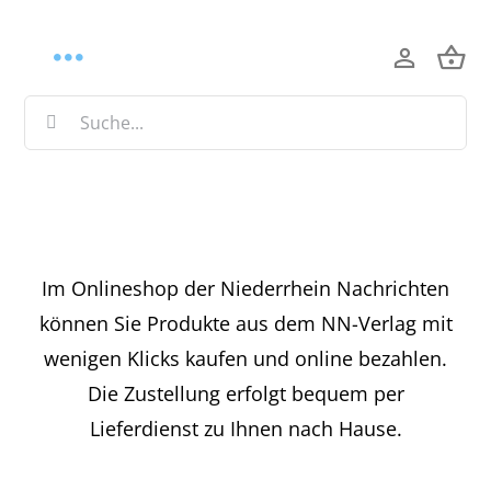
Zum
Inhalt
Toggle
springen
Suche
Home
Navigation
nach:
Produkte
NN-Nachrichtenportal
Im Onlineshop der Niederrhein Nachrichten
können Sie Produkte aus dem NN-Verlag mit
wenigen Klicks kaufen und online bezahlen.
Die Zustellung erfolgt bequem per
Lieferdienst zu Ihnen nach Hause.